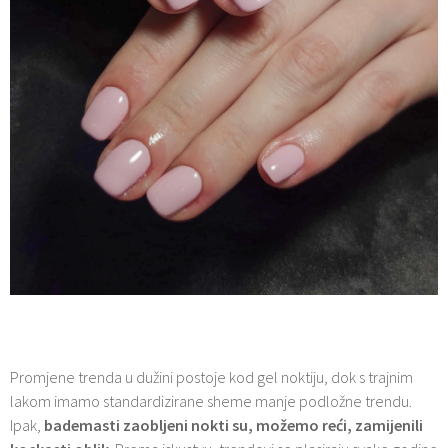
Promjene trenda u dužini postoje kod gel noktiju, dok s trajnim
lakom imamo standardizirane sheme manje podložne trendu.
Ipak,
bademasti zaobljeni nokti su, možemo reći, zamijenili