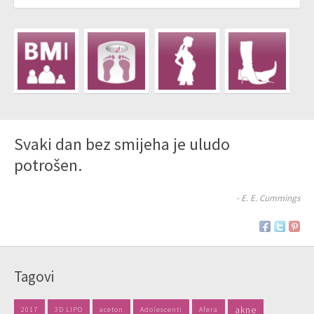
Svaki dan bez smijeha je uludo
potrošen.
- E. E. Cummings
Tagovi
akne
2017
3D LIPO
aceton
Adolescenti
Afera