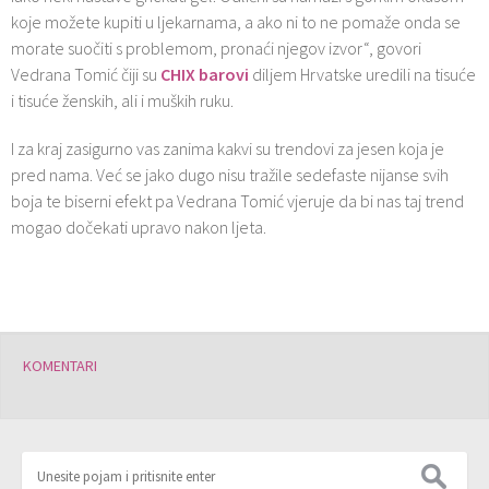
koje možete kupiti u ljekarnama, a ako ni to ne pomaže onda se
morate suočiti s problemom, pronaći njegov izvor“, govori
Vedrana Tomić čiji su
CHIX barovi
diljem Hrvatske uredili na tisuće
i tisuće ženskih, ali i muških ruku.
I za kraj zasigurno vas zanima kakvi su trendovi za jesen koja je
pred nama. Već se jako dugo nisu tražile sedefaste nijanse svih
boja te biserni efekt pa Vedrana Tomić vjeruje da bi nas taj trend
mogao dočekati upravo nakon ljeta.
KOMENTARI