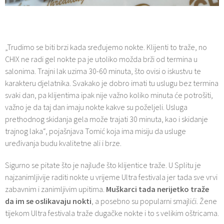
„Trudimo se biti brzi kada sređujemo nokte. Klijenti to traže, no
CHIX ne radi gel nokte pa je utoliko možda brži od termina u
salonima. Trajni lak uzima 30-60 minuta, što ovisi o iskustvu te
karakteru djelatnika. Svakako je dobro imati tu uslugu bez termina
svaki dan, pa klijentima ipak nije važno koliko minuta će potrošiti,
važno je da taj dan imaju nokte kakve su poželjeli. Usluga
prethodnog skidanja gela može trajati 30 minuta, kao i skidanje
trajnog laka“, pojašnjava Tomić koja ima misiju da usluge
uređivanja budu kvalitetne ali i brze.
Sigurno se pitate što je najluđe što klijentice traže. U Splitu je
najzanimljivije raditi nokte u vrijeme Ultra festivala jer tada sve vrvi
zabavnim i zanimljivim upitima.
Muškarci tada nerijetko traže
da im se oslikavaju nokti
, a posebno su popularni smajlići. Žene
tijekom Ultra festivala traže dugačke nokte i to s velikim oštricama.