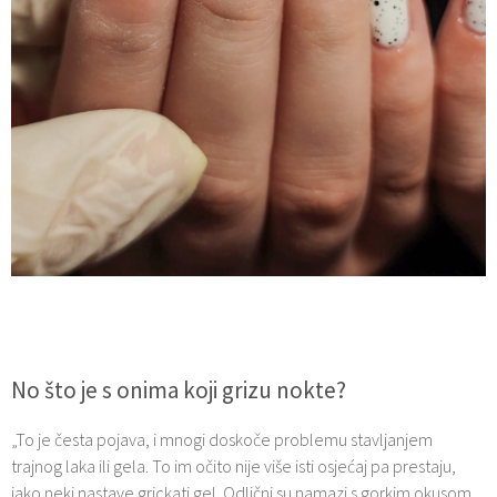
No što je s onima koji grizu nokte?
„To je česta pojava, i mnogi doskoče problemu stavljanjem
trajnog laka ili gela. To im očito nije više isti osjećaj pa prestaju,
iako neki nastave grickati gel. Odlični su namazi s gorkim okusom