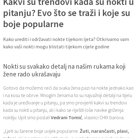
Kakvi su trendovi kada su nokti u
pitanju? Evo što se traži i koje su
boje popularne
Kako urediti i održavati nokte tijekom ljeta? Otkrivamo vam
kako vaši nokti mogu blistati tijekom cijele godine
Nokti su svakako detalj na našim rukama koji
žene rado ukrašavaju
Gotovo da možemo reći da svaka žena pazi na nokte jednako kao
i na kosu te obrve. Mnogim ženama to su najvažniji detalji na tijelu
kada je uređivanje u pitanju, pa smo provjerili kakvi su trendovi
kada su nokti u pitanju, ali i kako se riješiti loše navike griženja
noktiju. Upit smo poslali
Vedrani Tomić
, vlasnici CHIX barova.
„Ljeti su šarene boje uvijek popularne.
Žuti, narančasti, plavi,