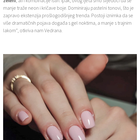
zeleni
, ali i kombinacije istih. Ipak, ovog ljeta smo svjedoci da se
manje traže neon i kričave boje. Dominiraju pastelni tonovi, što je
zapravo ekstenzija prošlogodišnjeg trenda. Postoji iznimka da se
više dramatičnih pojava događa s gel noktima, a manje s trajnim
lakom“, otkriva nam Vedrana.