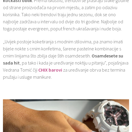
kockasti oblik
. Prema iskustvu, trendovi se plasiraju svake godine
od strane proizvođača na prvom mjestu, a zatim po odazivu
korisnika. Tako neki trendovi traju jednu sezonu, dok se ono
najbolje zadržava u intervalu od dvije do tri godine. Najbolje od
toga postaje evergreen, poput french ukrašavanja i nude boja.
„Uvijek postoje koketiranja s modnim stilovima, pa znamo imati
bijele nokte s crnim konfetima, šarene pastelne kombinacije s
crnim linijama što zbilja daje štih osamdesetih.
Osamdesete su
sada hit
, pa tako i kada je uređivanje noktiju u pitanju“, pojašnjava
Vedrana Tomić čiji
CHIX barovi
za uređivanje obrva bez termina
pružaju i usluge manikure.