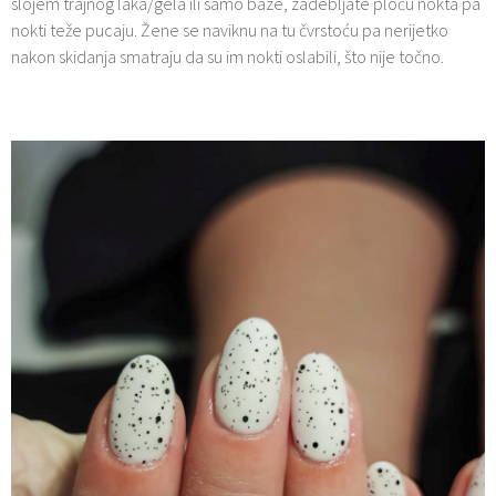
slojem trajnog laka/gela ili samo baze, zadebljate ploču nokta pa
nokti teže pucaju. Žene se naviknu na tu čvrstoću pa nerijetko
nakon skidanja smatraju da su im nokti oslabili, što nije točno.