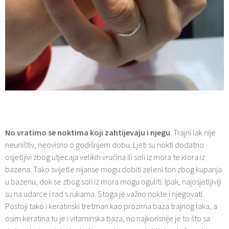
No vratimo se noktima koji zahtijevaju i njegu
. Trajni lak nije
neuništiv, neovisno o godišnjem dobu. Ljeti su nokti dodatno
osjetljivi zbog utjecaja velikih vrućina ili soli iz mora te klora iz
bazena. Tako svijetle nijanse mogu dobiti zeleni ton zbog kupanja
u bazenu, dok se zbog soli iz mora mogu oguliti. Ipak, najosjetljiviji
su na udarce i rad s rukama. Stoga je važno nokte i njegovati.
Postoji tako i keratinski tretman kao prozirna baza trajnog laka, a
osim keratina tu je i vitaminska baza, no najkorisnije je to što sa