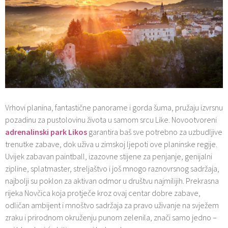
Vrhovi planina, fantastične panorame i gorda šuma, pružaju izvrsnu
pozadinu za pustolovinu života u samom srcu Like. Novootvoreni
adrenalinski park Likos
garantira baš sve potrebno za uzbudljive
trenutke zabave, dok uživa u zimskoj ljepoti ove planinske regije.
Uvijek zabavan paintball, izazovne stijene za penjanje, genijalni
zipline, splatmaster, streljaštvo i još mnogo raznovrsnog sadržaja,
najbolji su poklon za aktivan odmor u društvu najmilijih. Prekrasna
rijeka Novčica koja protječe kroz ovaj centar dobre zabave,
odličan ambijent i mnoštvo sadržaja za pravo uživanje na svježem
zraku i prirodnom okruženju punom zelenila, znači samo jedno –