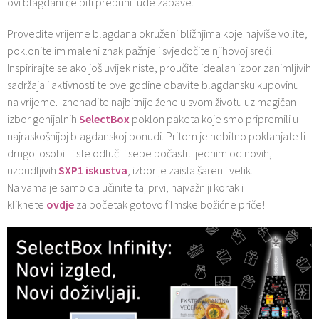
ovi blagdani će biti prepuni lude zabave.
Provedite vrijeme blagdana okruženi bližnjima koje najviše volite,
poklonite im maleni znak pažnje i svjedočite njihovoj sreći!
Inspirirajte se ako još uvijek niste, proučite idealan izbor zanimljivih
sadržaja i aktivnosti te ove godine obavite blagdansku kupovinu
na vrijeme. Iznenadite najbitnije žene u svom životu uz magičan
izbor genijalnih
SelectBox
poklon paketa koje smo pripremili u
najraskošnijoj blagdanskoj ponudi. Pritom je nebitno poklanjate li
drugoj osobi ili ste odlučili sebe počastiti jednim od novih,
uzbudljivih
SXP1 iskustva
, izbor je zaista šaren i velik.
Na vama je samo da učinite taj prvi, najvažniji korak i
kliknete
ovdje
za početak gotovo filmske božićne priče!