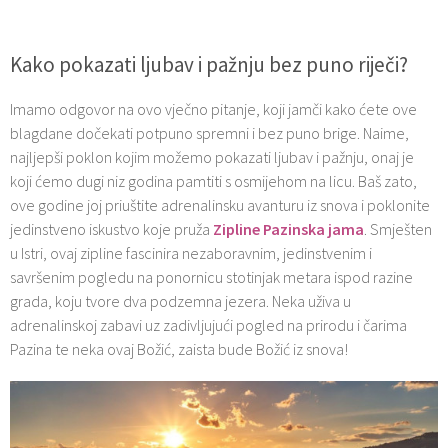
Kako pokazati ljubav i pažnju bez puno riječi?
Imamo odgovor na ovo vječno pitanje, koji jamči kako ćete ove
blagdane dočekati potpuno spremni i bez puno brige. Naime,
najljepši poklon kojim možemo pokazati ljubav i pažnju, onaj je
koji ćemo dugi niz godina pamtiti s osmijehom na licu. Baš zato,
ove godine joj priuštite adrenalinsku avanturu iz snova i poklonite
jedinstveno iskustvo koje pruža
Zipline Pazinska jama
. Smješten
u Istri, ovaj zipline fascinira nezaboravnim, jedinstvenim i
savršenim pogledu na ponornicu stotinjak metara ispod razine
grada, koju tvore dva podzemna jezera. Neka uživa u
adrenalinskoj zabavi uz zadivljujući pogled na prirodu i čarima
Pazina te neka ovaj Božić, zaista bude Božić iz snova!