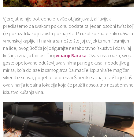
Vjerojatno nije potrebno previše objašnjavati, ali uvijek
predlažemo da svakom poklonu dodate taj jedan osobni twist koji
će pokazati kako ju zaista poznajete. Pa ukoliko znate kako uživa u
vrhunskoj kapljici i fina vina su nešto što joj uvijek izmami osmijeh
na lice, ovog Božića joj osigurajte nezaboravno iskustvo i doživljaj
kušanja vina, u fantastičnoj
vinariji Baraka
. Ova vinska oaza, svoje
goste opetovano oduševljava vinima punog okusa i neodoljivog
mirisa, koja dolaze iz samog srca Dalmacije. Isplanirajte magičan
vikend iz snova, posjetite pitoreskni Šibenik i saznajte zašto je baš
ova vinarija idealna lokacija koja će pružiti apsolutno nezaboravno
iskustvo kušanja vina.