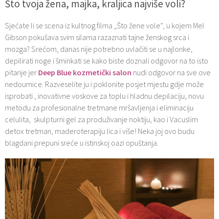
Što tvoja žena, majka, kraljica najviše voli?
Sjećate li se scena iz kultnog filma „Što žene vole“, u kojem Mel
Gibson pokušava svim silama razaznati tajne ženskog srca i
mozga? Srećom, danas nije potrebno uvlačiti se u najlonke,
depilirati noge i šminkati se kako biste doznali odgovor na to isto
pitanje jer
Deep Blue kozmetički salon
nudi odgovor na sve ove
nedoumice. Razveselite ju i poklonite posjet mjestu gdje može
isprobati , inovativne voskove za toplu i hladnu depilaciju, novu
metodu za profesionalne tretmane mršavljenja i eliminaciju
celulita, skulpturni gel za produživanje noktiju, kao i Vacuslim
detox tretman, maderoterapiju lica i više! Neka joj ovo budu
blagdani prepuni sreće u istinskoj oazi opuštanja.