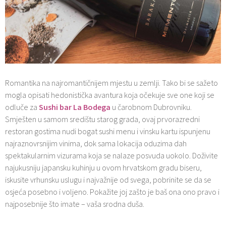
Romantika na najromantičnijem mjestu u zemlji. Tako bi se sažeto
mogla opisati hedonistička avantura koja očekuje sve one koji se
odluče za
Sushi bar La Bodega
u čarobnom Dubrovniku.
Smješten u samom središtu starog grada, ovaj prvorazredni
restoran gostima nudi bogat sushi menu i vinsku kartu ispunjenu
najraznovrsnijim vinima, dok sama lokacija oduzima dah
spektakularnim vizurama koja se nalaze posvuda uokolo. Doživite
najukusniju japansku kuhinju u ovom hrvatskom gradu biseru,
iskusite vrhunsku uslugu i najvažnije od svega, pobrinite se da se
osjeća posebno i voljeno. Pokažite joj zašto je baš ona ono pravo i
najposebnije što imate – vaša srodna duša.