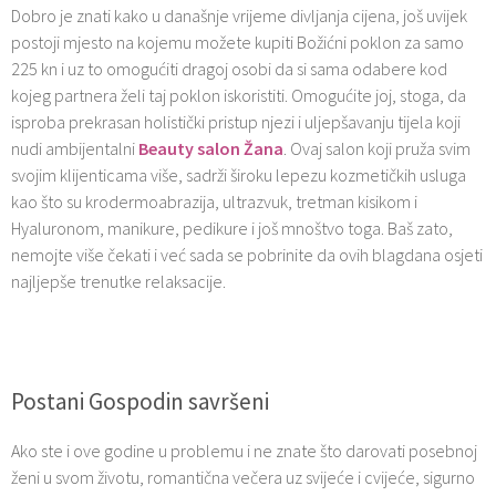
Dobro je znati kako u današnje vrijeme divljanja cijena, još uvijek
postoji mjesto na kojemu možete kupiti Božićni poklon za samo
225 kn i uz to omogućiti dragoj osobi da si sama odabere kod
kojeg partnera želi taj poklon iskoristiti. Omogućite joj, stoga, da
isproba prekrasan holistički pristup njezi i uljepšavanju tijela koji
nudi ambijentalni
Beauty salon Žana
. Ovaj salon koji pruža svim
svojim klijenticama više, sadrži široku lepezu kozmetičkih usluga
kao što su krodermoabrazija, ultrazvuk, tretman kisikom i
Hyaluronom, manikure, pedikure i još mnoštvo toga. Baš zato,
nemojte više čekati i već sada se pobrinite da ovih blagdana osjeti
najljepše trenutke relaksacije.
Postani Gospodin savršeni
Ako ste i ove godine u problemu i ne znate što darovati posebnoj
ženi u svom životu, romantična večera uz svijeće i cvijeće, sigurno