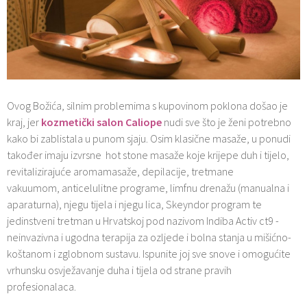
Ovog Božića, silnim problemima s kupovinom poklona došao je
kraj, jer
kozmetički salon Caliope
nudi sve što je ženi potrebno
kako bi zablistala u punom sjaju. Osim klasične masaže, u ponudi
također imaju izvrsne hot stone masaže koje krijepe duh i tijelo,
revitalizirajuće aromamasaže, depilacije, tretmane
vakuumom, anticelulitne programe, limfnu drenažu (manualna i
aparaturna), njegu tijela i njegu lica, Skeyndor program te
jedinstveni tretman u Hrvatskoj pod nazivom Indiba Activ ct9 -
neinvazivna i ugodna terapija za ozljede i bolna stanja u mišićno-
koštanom i zglobnom sustavu. Ispunite joj sve snove i omogućite
vrhunsku osvježavanje duha i tijela od strane pravih
profesionalaca.