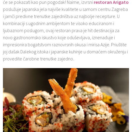
će se pokazati kao pun pogodak! Naime, izvrsni
restoran Arigato
poslužuje japanska jela najviše kvalitete u samom centru Zagreba
i jamči predivne trenutke zajedništva uz najbolje recepture. U
kombinaciji s ugodnim ambijentom te visoko educiranom i
ljubaznom poslugom, ovaj restoran prava je hit destinacija za
novo gastronomsko iskustvo koje oduševljava, iznenađuje i
impresionira bogatstvom raznovrsnih okusa i mirisa Azije. Priuštite
joj dašak Dalekog istoka i japanske kuhinje u domaćem okruženju i
provedite čarobne trenutke zajedno.