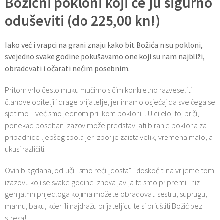
Božićni pokloni koji će ju sigurno
oduševiti (do 225,00 kn!)
Iako već i vrapci na grani znaju kako bit Božića nisu pokloni,
svejedno svake godine pokušavamo one koji su nam najbliži,
obradovati i očarati nečim posebnim.
Pritom vrlo često muku mučimo s čim konkretno razveseliti
članove obitelji i drage prijatelje, jer imamo osjećaj da sve čega se
sjetimo – već smo jednom prilikom poklonili. U cijeloj toj priči,
ponekad poseban izazov može predstavljati biranje poklona za
pripadnice ljepšeg spola jer izbor je zaista velik, vremena malo, a
ukusi različiti.
Ovih blagdana, odlučili smo reći „dosta“ i doskočiti na vrijeme tom
izazovu koji se svake godine iznova javlja te smo pripremili niz
genijalnih prijedloga kojima možete obradovati sestru, suprugu,
mamu, baku, kćer ili najdražu prijateljicu te si priuštiti Božić bez
stresa!