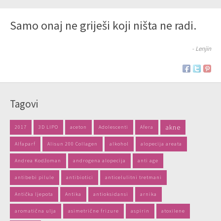
Samo onaj ne griješi koji ništa ne radi.
- Lenjin
Tagovi
akne
2017
3D LIPO
aceton
Adolescenti
Afera
Alfaparf
Alisun 200 Collagen
alkohol
alopecija areata
Andrea Kodžoman
androgena alopecija
anti age
antibebi pilule
antibiotici
anticelulitni tretmani
Antička ljepota
Antika
antioksidansi
arnika
aromatična ulja
asimetrične frizure
aspirin
atoxilene