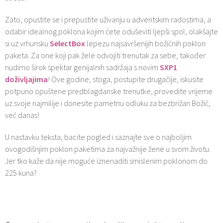
Zato, opustite se i prepustite uživanju u adventskim radostima, a
odabir idealnog poklona kojim ćete oduševiti ljepši spol, olakšajte
si uz vrhunsku
SelectBox
lepezu najsavršenijih božićnih poklon
paketa. Za one koji pak žele odvojiti trenutak za sebe, također
nudimo širok spektar genijalnih sadržaja s novim
SXP1
doživljajima
! Ove godine, stoga, postupite drugačije, iskusite
potpuno opuštene predblagdanske trenutke, provedite vrijeme
uz svoje najmilije i donesite pametnu odluku za bezbrižan Božić,
već danas!
U nastavku teksta, bacite pogled i saznajte sve o najboljim
ovogodišnjim poklon paketima za najvažnije žene u svom životu.
Jer tko kaže da nije moguće iznenaditi smislenim poklonom do
225 kuna?